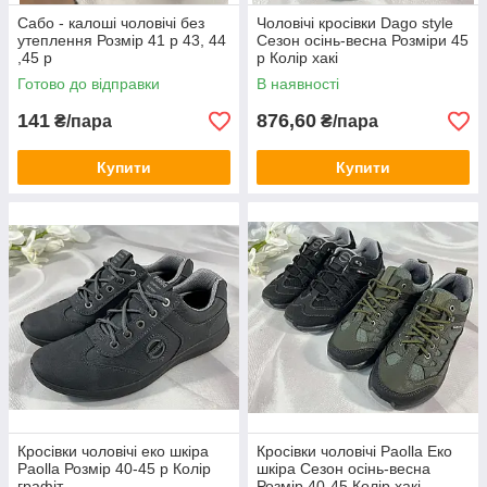
Сабо - калоші чоловічі без
Чоловічі кросівки Dago style
утеплення Розмір 41 р 43, 44
Сезон осінь-весна Розміри 45
,45 р
р Колір хакі
Готово до відправки
В наявності
141
876,60
₴/пара
₴/пара
Купити
Купити
Кросівки чоловічі еко шкіра
Кросівки чоловічі Paolla Еко
Paolla Розмір 40-45 р Колір
шкіра Сезон осінь-весна
графіт
Розмір 40-45 Колір хакі