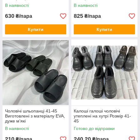
В наявності
В наявності
630
825
₴/пара
₴/пара
Купити
Купити
Чоловічі шльопанці 41-45
Калоші галоші чоловічі
Виготовлені з матеріалу EVA,
утеплені на хутрі Розмір 41-
дуже мʼякі
45
В наявності
Готово до відправки
210
240,20
₴/пара
₴/пара