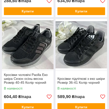
288,60
634,50
₴/пара
₴/пара
Купити
Купити
Кросівки чоловічі Paolla Еко
шкіра Сезон осінь-весна
Кросівки підліткові з еко шкіри
Розмір 40-45 Колір чорний
Розмір 36-41 Колір чорний
В наявності
В наявності
604,40
589,90
₴/пара
₴/пара
Купити
Купити