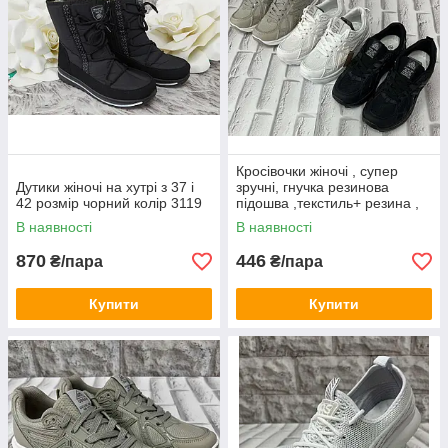
Кросівочки жіночі , супер
Дутики жіночі на хутрі з 37 і
зручні, гнучка резинова
42 розмір чорний колір 3119
підошва ,текстиль+ резина ,
мега легенькі
В наявності
В наявності
870
446
₴/пара
₴/пара
Купити
Купити