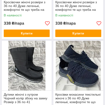
Кросівочки жіночі розміри з
Кросівочки жіночі розміри з
36 по 40 Дуже легенькі,
36 по 40 Дуже легенькі,
комфортні те що треба на
комфортні те що треба на
кожний день
кожний день
В наявності
В наявності
338
338
₴/пара
₴/пара
Купити
Купити
Дутики жіночі з хутром
Кросівки мокасини текстильні
Чорний колір збоку на замку
жіночі з 36 по 40 Дуже
Розмір з 36 по 41
легенькі, комфортні те що