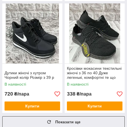
Кросівки мокасини текстильні
Дутики жіночі з хутром
жіночі з 36 по 40 Дуже
Чорний колір Розмір з 39 р
легенькі, комфортні те що
треба на кожний день
В наявності
В наявності
720
338
₴/пара
₴/пара
Купити
Купити
Показати ще