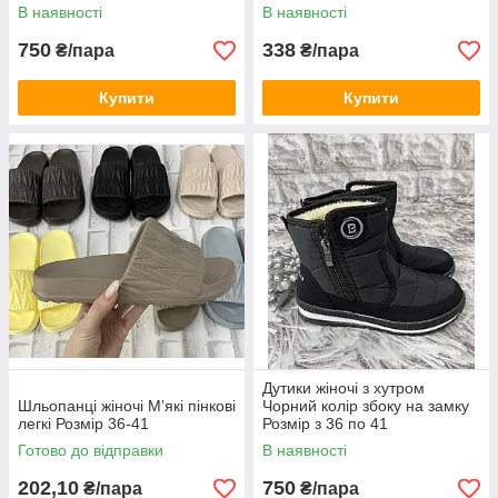
треба на кожний день
В наявності
В наявності
750
338
₴/пара
₴/пара
Купити
Купити
Дутики жіночі з хутром
Шльопанці жіночі Мʼякі пінкові
Чорний колір збоку на замку
легкі Розмір 36-41
Розмір з 36 по 41
Готово до відправки
В наявності
202,10
750
₴/пара
₴/пара