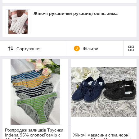
Жіночі рукавички рукавиці осінь зима
Сортування
0
Фільтри
Розпродаж залишків Трусики
Indena 95% хлопокРозмір с
Жіночі макасини сітка чорні