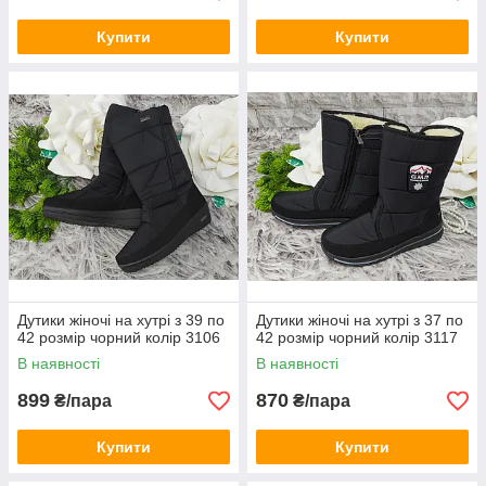
Купити
Купити
Дутики жіночі на хутрі з 39 по
Дутики жіночі на хутрі з 37 по
42 розмір чорний колір 3106
42 розмір чорний колір 3117
В наявності
В наявності
899
870
₴/пара
₴/пара
Купити
Купити