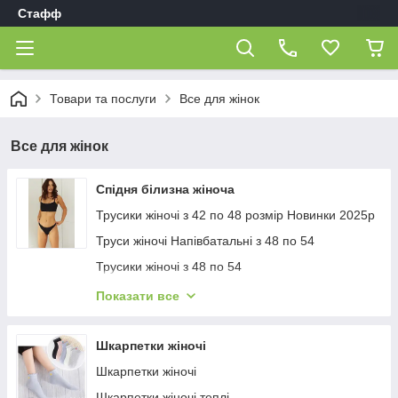
Стафф
Товари та послуги
Все для жінок
Все для жінок
Спідня білизна жіноча
Трусики жіночі з 42 по 48 розмір Новинки 2025р
Труси жіночі Напівбатальні з 48 по 54
Трусики жіночі з 48 по 54
Труси жіночі батальні з 54 по 62 розміри
Показати все
Жіночі трусики 44-46-48 розміри
Труси жіночі тижні 48-50-52-54 раз Туреччина за
Шкарпетки жіночі
7 шт
Шкарпетки жіночі
Бюстгальтер жіночий
Шкарпетки жіночі теплі