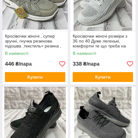
Кросівочки жіночі , супер
Кросівочки жіночі розміри з
зручні, гнучка резинова
36 по 40 Дуже легенькі,
підошва ,текстиль+ резина ,
комфортні те що треба на
мега легенькі
кожний день
В наявності
В наявності
446
338
₴/пара
₴/пара
Купити
Купити