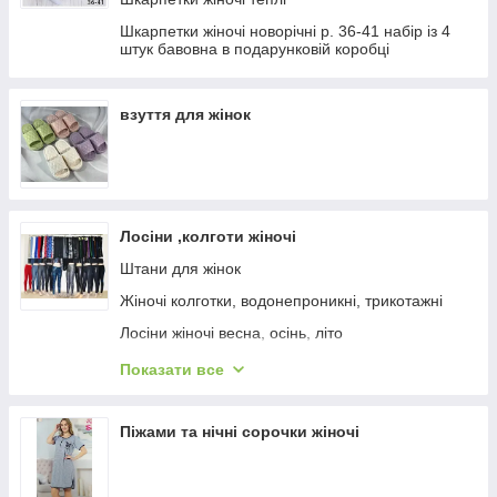
Труси трусики жіночі 42 - 44 р
Шкарпетки жіночі новорічні р. 36-41 набір із 4
Жіночі трусики 46-48 розміру
штук бавовна в подарунковій коробці
Жіночі трусики 50-52 розміру
Жіночі трусики 52-54 розміру
взуття для жінок
Трусики жіночі 54-56 розмір
Труси жінчі Ажурні
Майки жіночі
Лосіни ,колготи жіночі
Труси жіночі норма
Штани для жінок
Жіночі трусики Новинки 2026 Розміри з 48 по 56
Жіночі колготки, водонепроникні, трикотажні
Лосіни жіночі весна, осінь, літо
Лосіни жіночі зима
Показати все
Літні жіночі штани, султанки, бриджі і шорти
Шорти жіночі
Піжами та нічні сорочки жіночі