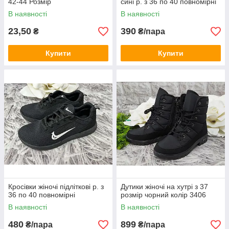
42-44 Розмір
сині р. з 36 по 40 повномірні
В наявності
В наявності
23,50
390
₴
₴/пара
Купити
Купити
Кросівки жіночі підліткові р. з
Дутики жіночі на хутрі з 37
36 по 40 повномірні
розмір чорний колір 3406
В наявності
В наявності
480
899
₴/пара
₴/пара