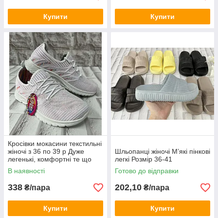
Купити
Купити
Кросівки мокасини текстильні
жіночі з 36 по 39 р Дуже
Шльопанці жіночі Мʼякі пінкові
легенькі, комфортні те що
легкі Розмір 36-41
треба на кожний день
В наявності
Готово до відправки
338
202,10
₴/пара
₴/пара
Купити
Купити