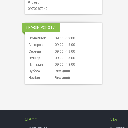
0970287342
ГРАФІК РОБОТИ
Понеділок
09:00
18:00
Вівторок
09:00
18:00
Середа
09:00
18:00
Четвер
09:00
18:00
Пʼятниця
09:00
18:00
Субота
Вихідний
Неділя
Вихідний
СТАФФ
STAFF
Контакты
Розпр