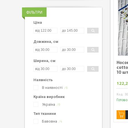
ФІЛЬТРИ
Ціна
Довжина, см
Ширина, см
Носо
cott
10 ш
Наявність
122,
В наявності
6
3
Країна виробник
Готово
Україна
6
Тип тканини
Бавовна
4