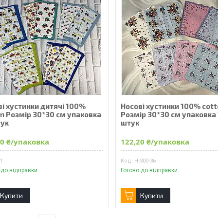
ві хустинки дитячі 100%
Носові хустинки 100% cot
on Розмір 30*30 см упаковка
Розмір 30*30 см упаковка
тук
штук
20 ₴/упаковка
122,20 ₴/упаковка
01
Н-300-36
 до відправки
Готово до відправки
Купити
Купити