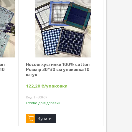
ton
Носові хустинки 100% cotton
 10
Розмір 30*30 см упаковка 10
штук
122,20 ₴/упаковка
Н-300-37
Готово до відправки
Купити