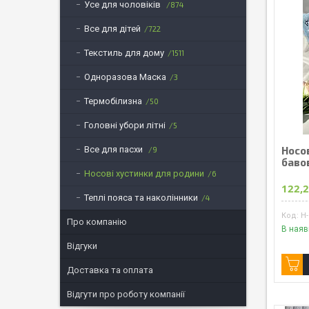
Усе для чоловіків
874
Все для дітей
722
Текстиль для дому
1511
Одноразова Маска
3
Термобілизна
50
Головні убори літні
5
Все для пасхи
Носов
9
бавов
Носові хустинки для родини
6
122,
Теплі пояса та наколінники
4
Н-
Про компанію
В наяв
Відгуки
Доставка та оплата
Відгути про роботу компанії