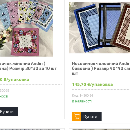
ичок жіночий Andin (
Носовичок чоловічий Andi
на) Розмір 30*30 за 10 шт
бавовна ) Розмір 40*40 см
шт
20 ₴/упаковка
145,70 ₴/упаковка
300-33
Н-300-34
ності
В наявності
Купити
Купити