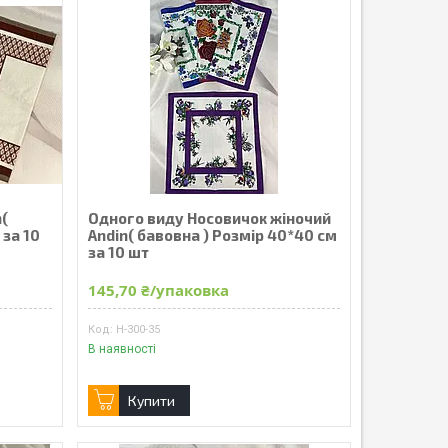
n(
Одного виду Носовичок жіночий
 за 10
Andin( бавовна ) Розмір 40*40 см
за 10 шт
145,70 ₴/упаковка
Н-300-35
В наявності
Купити