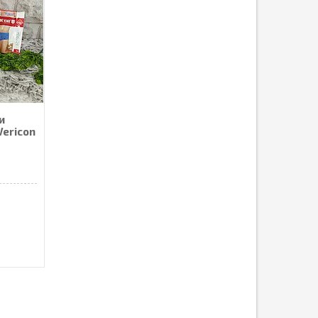
и
Vericon