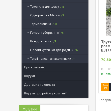
Текстиль для дому
1511
Одноразова Маска
3
Термобілизна
50
Головні убори літні
5
Все для пасхи
Труси
9
розм
В317
Носові хустинки для родини
6
Теплі пояса та наколінники
4
70,50
Про компанію
В
В наяв
Відгуки
Доставка та оплата
Відгути про роботу компанії
ФІЛЬТРИ