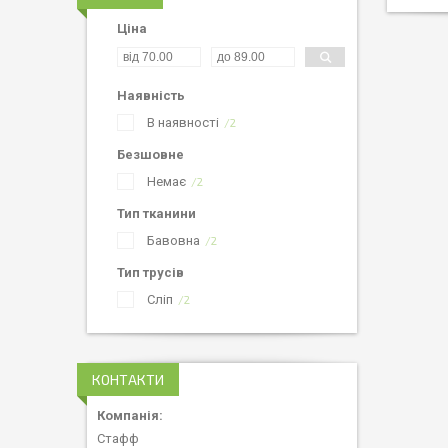
Ціна
Наявність
В наявності
2
Безшовне
Немає
2
Тип тканини
Бавовна
2
Тип трусів
Сліп
2
КОНТАКТИ
Стафф