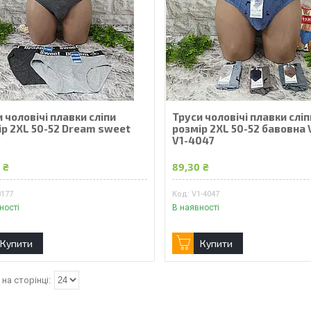
 чоловічі плавки сліпи
Труси чоловічі плавки сліп
ір 2XL 50-52 Dream sweet
розмір 2XL 50-52 бавовна 
7
V1-4047
 ₴
89,30 ₴
3177
V1-4047
ності
В наявності
Купити
Купити