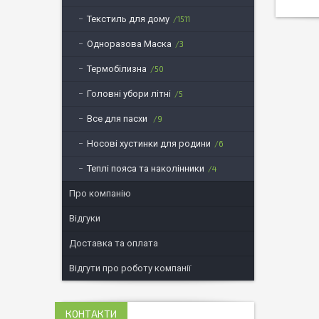
Текстиль для дому
1511
Одноразова Маска
3
Термобілизна
50
Головні убори літні
5
Все для пасхи
9
Носові хустинки для родини
6
Теплі пояса та наколінники
4
Про компанію
Відгуки
Доставка та оплата
Відгути про роботу компанії
КОНТАКТИ