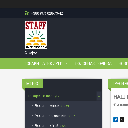
+380 (97) 028-73-42
Стафф
ТОВАРИ ТА ПОСЛУГИ
ГОЛОВНА СТОРІНКА
НОВ
ТРУСИ Ч
Товари та послуги
НАШ 
Є в ная
Все для жінок
1234
Усе для чоловіків
913
Все для дітей
722