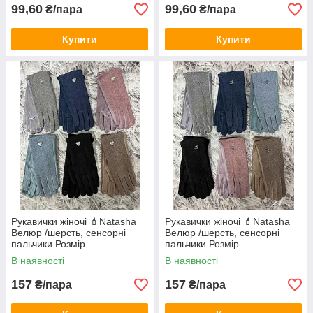
99,60
99,60
₴/пара
₴/пара
Купити
Купити
Рукавички жіночі 💄Natasha
Рукавички жіночі 💄Natasha
Велюр /шерсть, сенсорні
Велюр /шерсть, сенсорні
пальчики Розмір
пальчики Розмір
універсальний від 6,5 до 8,5
універсальний від 6,5 до 8,5
В наявності
В наявності
157
157
₴/пара
₴/пара