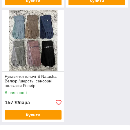
Купити
Купити
Рукавички жіночі 💄Natasha
Велюр /шерсть, сенсорні
пальчики Розмір
універсальний від 6,5 до 8,5
В наявності
157
₴/пара
Купити