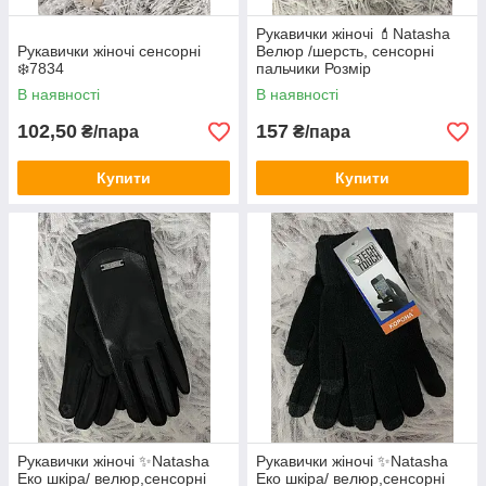
Рукавички жіночі 💄Natasha
Рукавички жіночі сенсорні
Велюр /шерсть, сенсорні
❄️7834
пальчики Розмір
універсальний від 6,5 до 8,5
В наявності
В наявності
102,50
157
₴/пара
₴/пара
Купити
Купити
Рукавички жіночі ✨Natasha
Рукавички жіночі ✨Natasha
Еко шкіра/ велюр,сенсорні
Еко шкіра/ велюр,сенсорні