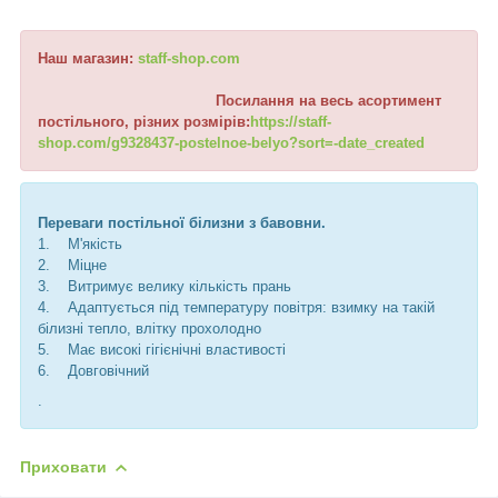
Наш магазин:
staff-shop.com
Посилання на весь асортимент
постільного, різних розмірів:
https://staff-
shop.com/g9328437-postelnoe-belyo?sort=-date_created
Переваги постільної білизни з бавовни.
1. М'якість
2. Міцне
3. Витримує велику кількість прань
4. Адаптується під температуру повітря: взимку на такій
білизні тепло, влітку прохолодно
5. Має високі гігієнічні властивості
6. Довговічний
.
Приховати