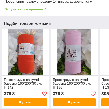
Повернення товару впродовж 14 днів за домовленістю
Всі умови повернення
Подібні товари компанії
Простирадло на гумці
Простирадло на гумці
Прос
бавовна 160*200*30 см.
бавовна 160*200*30 см.
баво
Н-142
Н-136
Н-1
376
376
305
₴
₴
Купити
Купити