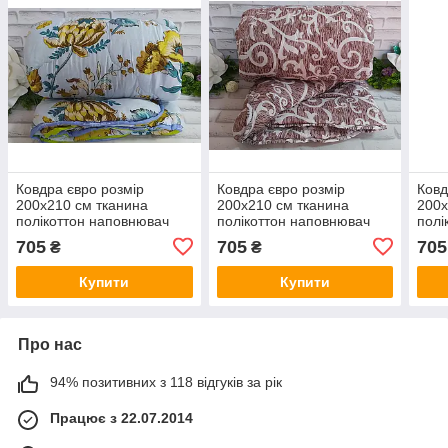
Ковдра євро розмір
Ковдра євро розмір
Ковд
200х210 см тканина
200х210 см тканина
200х
полікоттон наповнювач
полікоттон наповнювач
полі
подвійний силікон 100%
подвійний силікон 100%
подв
705
705
705
₴
₴
О-1011
О-1025
О-1
Купити
Купити
Про нас
94% позитивних з 118 відгуків за рік
Працює з 22.07.2014