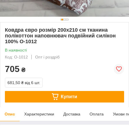
Ковдра євро розмір 200х210 см тканина
полікоттон наповнювач подвійний силікон
100% О-1012
В наявності
Код: О-1012
Опт і роздріб
705
₴
681,50 ₴
від 6 шт.
Купити
Опис
Характеристики
Доставка
Оплата
Умови п