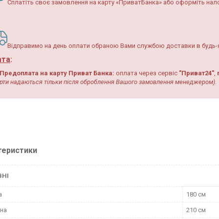
Сплатіть своє замовлення на карту «ПриватБанка» або оформіть н
Відправимо на день оплати обраною Вами службою доставки в будь-я
ата
:
Предоплата на карту Приват Банка:
оплата
через сервіс
"Приват24"
,
рти надаються тільки після оброблення Вашого замовлення менеджером).
теристики
ВНІ
а
180 см
на
210 см