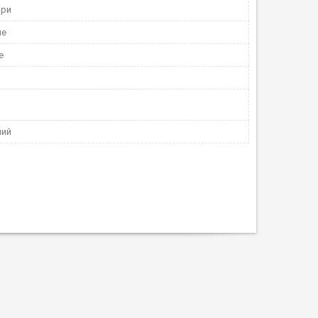
ори
не
е
ний