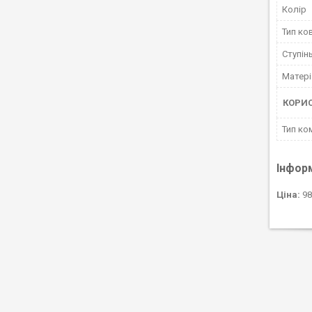
Колір
Тип ко
Ступін
Матері
КОРИ
Тип ко
Інфор
Ціна:
98