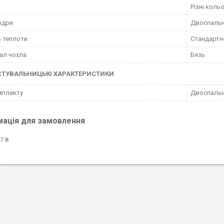
Різні коль
вдри
Двоспаль
ь теплоти
Стандартн
ал чохла
Бязь
СТУВАЛЬНИЦЬКІ ХАРАКТЕРИСТИКИ
мплекту
Двоспаль
мація для замовлення
7 ₴