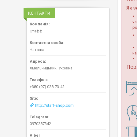
Як з
КОНТАКТИ
ча
ро
Стафф
Наташа
на
Пор
Хмельницький, Україна
+380 (97) 028-73-42
http://staff-shop.com
0970287342