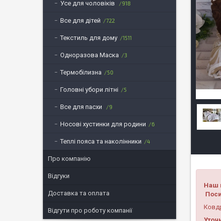
Усе для чоловіків
918
Все для дітей
722
Текстиль для дому
1511
Одноразова Маска
3
Термобілизна
50
Головні убори літні
5
Все для пасхи
9
Носові хустинки для родини
6
Теплі пояса та наколінники
4
Про компанію
Відгуки
Наш 
Доставка та оплата
Поси
Ковдр
Відгути про роботу компанії
Уточ