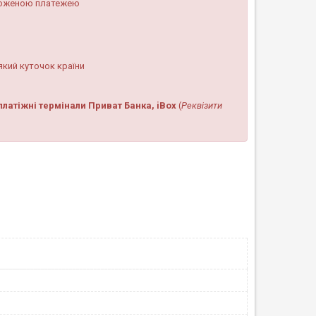
аложеною платежею
кий куточок країни
платіжні термінали Приват Банка, iBox
(
Реквізити