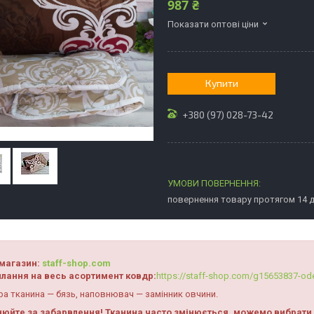
987 ₴
Показати оптові ціни
Купити
+380 (97) 028-73-42
повернення товару протягом 14 
магазин:
staff-shop.com
лання на весь асортимент ковдр:
https://staff-shop.com/g15653837-od
а тканина — бязь, наповнювач — замінник овчини.
нюйте за забарвлення! Тканина часто змінюється, можемо вибрати 