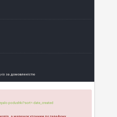
днів
за домовленістю
eyalo-podushki?sort=-date_created
колір, а малюнок уточним по телефону.