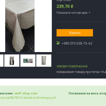
Код:
С-450
239,70 ₴
Показати оптові ціни
Купити
+380 (97) 028-73-42
повернення товару протягом 14 
магазин:
staff-shop.com
Посилання на весь асортимент 
com/g38679313-skatert-polimernaya-pvh