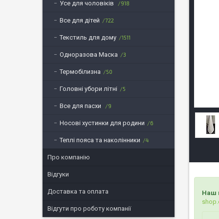
Усе для чоловіків
918
Все для дітей
722
Текстиль для дому
1511
Одноразова Маска
3
Термобілизна
50
Головні убори літні
5
Все для пасхи
9
Носові хустинки для родини
6
Теплі пояса та наколінники
4
Про компанію
Відгуки
Доставка та оплата
Наш 
shop.
Відгути про роботу компанії