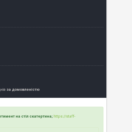
днів
за домовленістю
на стіл скатертина;
https://staff-