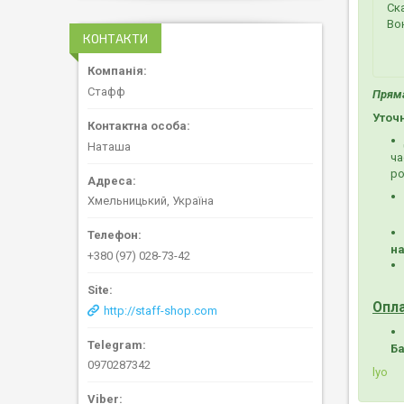
Ск
Во
КОНТАКТИ
Стафф
Пряма
Уточ
Наташа
ча
ро
Хмельницький, Україна
на
+380 (97) 028-73-42
Опл
http://staff-shop.com
Ба
0970287342
lyo