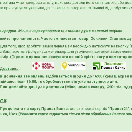
атертина — це прикраса столу, важлива деталь його святкового або повс
на приглушує звук приладів і захищає поверхню стільниці від побутових 
 продаж. Ми не є перекупниками та ставимо дуже маленькі націнки.
нюйте про наявність. Часто змінюється товар. Оскільки Ставимо ду
Для того, щоб зробити замовлення Вам необхідно натиснути на кнопку
"
с Вам перетелефонує наш менеджер для уточнення деталей замовлення
змір.
(Гаромне прохання вказувати на свій зріст і вагу в коментаря
Доставка
:
Відсилання замовлень відбувається щодня до 16:00
(крім шахрая 
дійшло після 16:00, то обробляється він уже наступного дня.
Повідомляйте дані для доставки (Міло, номер складу, ФІО і тіл. од
ата
:
Предоплата на карту Приват Банка:
оплата
через сервіс
"Приват24"
,
нка, iBox (
Реквізити карти надаються тільки після оброблення Вашого з