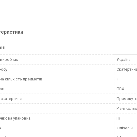
теристики
ВНІ
 виробник
Україна
робу
Скатертин
на кількість предметів
1
ал
ПВХ
скатертини
Прямокут
Різні коль
нкова упаковка
Ні
а
Флізелін