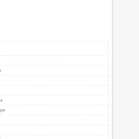
а
на
ори