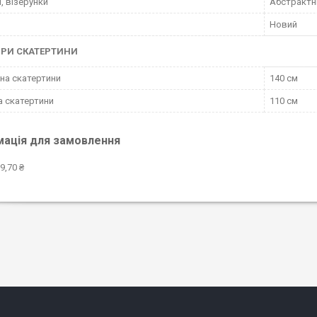
, візерунки
Абстрактн
Новий
ІРИ СКАТЕРТИНИ
а скатертини
140 см
 скатертини
110 см
мація для замовлення
9,70 ₴