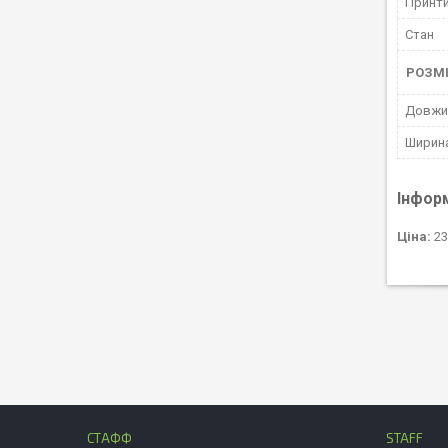
Принти
Стан
РОЗМ
Довжин
Ширина
Інфор
Ціна:
23
СТАФФ
STAFF