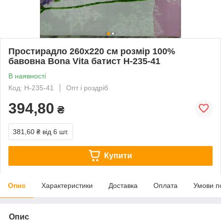
Простирадло 260х220 см розмір 100%
бавовна Bona Vita батист Н-235-41
В наявності
Код: Н-235-41
Опт і роздріб
394,80
₴
381,60 ₴
від 6 шт.
Купити
Опис
Характеристики
Доставка
Оплата
Умови п
Опис