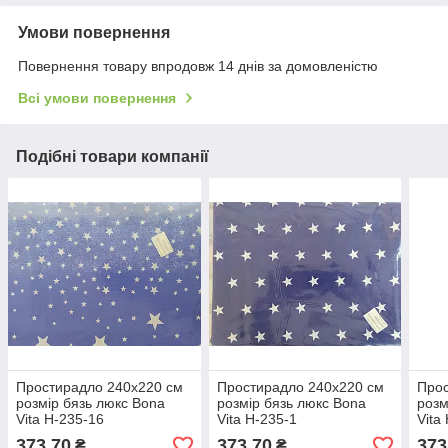
Умови повернення
Повернення товару впродовж 14 днів за домовленістю
Всі умови повернення
Подібні товари компанії
Простирадло 240х220 см
Простирадло 240х220 см
Прос
розмір бязь люкс Bona
розмір бязь люкс Bona
розм
Vita Н-235-16
Vita Н-235-1
Vita
373,70
373,70
373
₴
₴