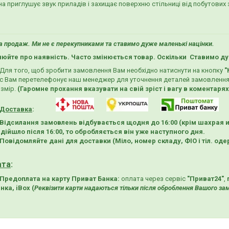
на приглушує звук приладів і захищає поверхню стільниці від побутових 
 продаж. Ми не є перекупниками та ставимо дуже маленькі націнки.
нюйте про наявність. Часто змінюється товар. Оскільки Ставимо ду
Для того, щоб зробити замовлення Вам необхідно натиснути на кнопку
"
с Вам перетелефонує наш менеджер для уточнення деталей замовлення
змір.
(Гаромне прохання вказувати на свій зріст і вагу в коментаря
Доставка
:
Відсилання замовлень відбувається щодня до 16:00
(крім шахрая 
дійшло після 16:00, то обробляється він уже наступного дня.
Повідомляйте дані для доставки (Міло, номер складу, ФІО і тіл. од
ата
:
Предоплата на карту Приват Банка:
оплата
через сервіс
"Приват24"
,
нка, iBox (
Реквізити карти надаються тільки після оброблення Вашого з