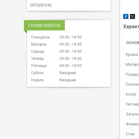
0970287342
ГРАФІК РОБОТИ
Харак
Понеділок
09:00
18:00
ОСНО
Вівторок
09:00
18:00
Середа
09:00
18:00
Країна
Четвер
09:00
18:00
Матері
Пʼятниця
09:00
18:00
Субота
Вихідний
Подару
Неділя
Вихідний
Основ
Колір
Тип ви
Загаль
Форма 
Стан