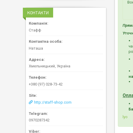
Во
КОНТАКТИ
Пряма
Стафф
Уточ
ча
Наташа
ро
Хмельницький, Україна
на
+380 (97) 028-73-42
Опл
http://staff-shop.com
Ба
lyo
0970287342