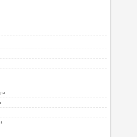
ори
а
на