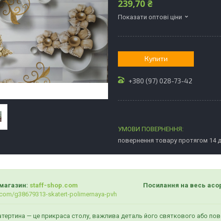
239,70 ₴
Показати оптові ціни
Купити
+380 (97) 028-73-42
повернення товару протягом 14 
магазин:
staff-shop.com
Посилання на весь асортимент 
com/g38679313-skatert-polimernaya-pvh
атертина — це прикраса столу, важлива деталь його святкового або повс