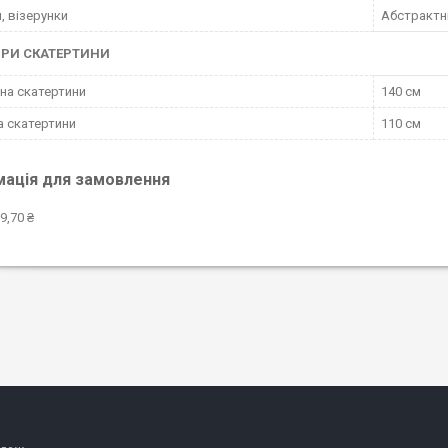
, візерунки
Абстрактн
ІРИ СКАТЕРТИНИ
а скатертини
140 см
 скатертини
110 см
мація для замовлення
9,70 ₴