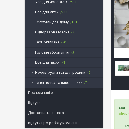
Усе для чоловіків
910
Все для дітей
722
Текстиль для дому
1511
Одноразова Маска
3
Термобілизна
50
Головні убори літні
5
Все для пасхи
9
Носові хустинки для родини
6
Теплі пояса та наколінники
4
Про компанію
Відгуки
Наш 
Доставка та оплата
shop.
Відгути про роботу компанії
Ск