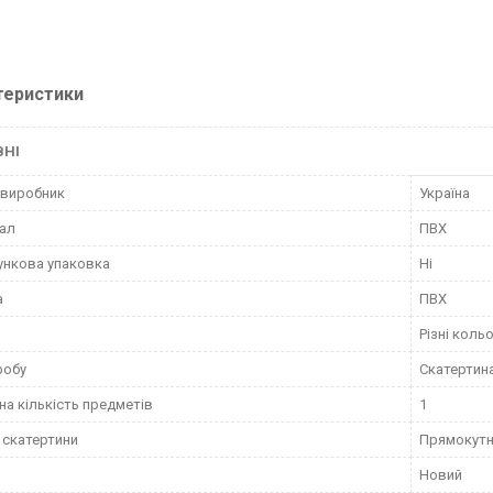
теристики
ВНІ
 виробник
Україна
ал
ПВХ
нкова упаковка
Ні
а
ПВХ
Різні коль
робу
Скатертин
на кількість предметів
1
скатертини
Прямокут
Новий