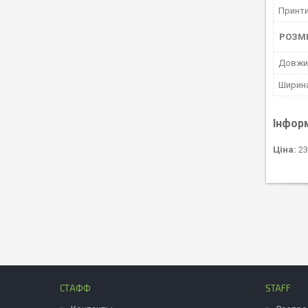
Принти
РОЗМ
Довжин
Ширина
Інфор
Ціна:
23
СТАФФ
STAFF