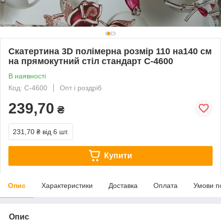
Скатертина 3D полімерна розмір 110 на140 см
на прямокутний стіл стандарт С-4600
В наявності
Код: С-4600
Опт і роздріб
239,70
₴
231,70 ₴
від 6 шт.
Купити
Опис
Характеристики
Доставка
Оплата
Умови п
Опис