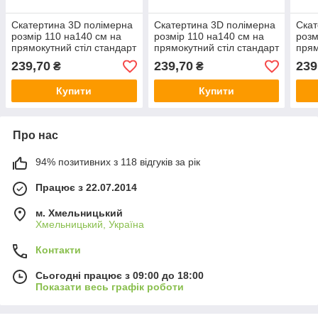
Скатертина 3D полімерна
Скатертина 3D полімерна
Скат
розмір 110 на140 см на
розмір 110 на140 см на
розм
прямокутний стіл стандарт
прямокутний стіл стандарт
прям
С-4600
С-4600
С-4
239,70
239,70
239
₴
₴
Купити
Купити
Про нас
94% позитивних з 118 відгуків за рік
Працює з 22.07.2014
м. Хмельницький
Хмельницький, Україна
Контакти
Сьогодні працює з 09:00 до 18:00
Показати весь графік роботи