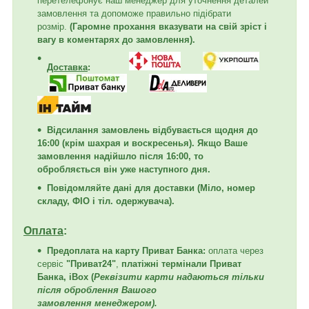
перетелефонує наш менеджер для уточнення деталей
замовлення та допоможе правильно підібрати
розмір.
(Гаромне прохання вказувати на свій зріст і
вагу в коментарях до замовлення).
Доставка
:
Відсилання замовлень відбувається щодня до
16:00
(крім шахрая и воскресенья). Якщо Ваше
замовлення надійшло після 16:00, то
обробляється він уже наступного дня.
Повідомляйте дані для доставки (Міло, номер
складу, ФІО і тіл. одержувача).
Оплата
:
Предоплата на карту Приват Банка:
оплата
через
сервіс
"Приват24"
,
платіжні термінали Приват
Банка, iBox (
Реквізити карти надаються тільки
після оброблення Вашого
замовлення менеджером).