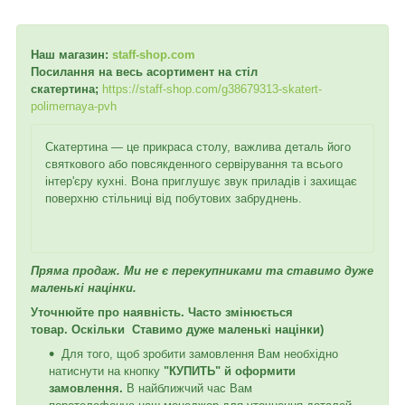
Наш магазин:
staff-shop.com
Посилання на весь асортимент на стіл
скатертина;
https://staff-shop.com/g38679313-skatert-
polimernaya-pvh
Скатертина — це прикраса столу, важлива деталь його
святкового або повсякденного сервірування та всього
інтер'єру кухні. Вона приглушує звук приладів і захищає
поверхню стільниці від побутових забруднень.
Пряма продаж. Ми не є перекупниками та ставимо дуже
маленькі націнки.
Уточнюйте про наявність. Часто змінюється
товар. Оскільки Ставимо дуже маленькі націнки)
Для того, щоб зробити замовлення Вам необхідно
натиснути на кнопку
"КУПИТЬ"
й оформити
замовлення.
В найближчий час Вам