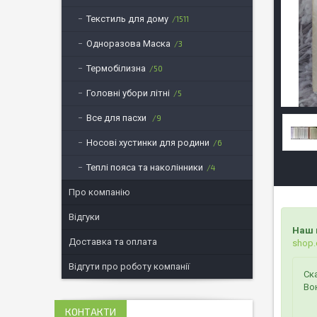
Текстиль для дому
1511
Одноразова Маска
3
Термобілизна
50
Головні убори літні
5
Все для пасхи
9
Носові хустинки для родини
6
Теплі пояса та наколінники
4
Про компанію
Відгуки
Наш 
Доставка та оплата
shop.
Відгути про роботу компанії
Ск
Во
КОНТАКТИ