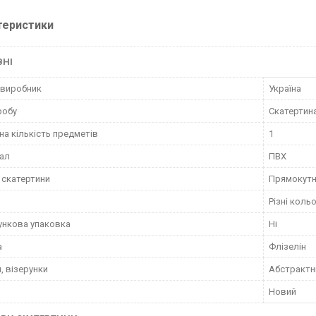
теристики
ВНІ
 виробник
Україна
робу
Скатертин
на кількість предметів
1
ал
ПВХ
скатертини
Прямокут
Різні коль
нкова упаковка
Ні
а
Флізелін
, візерунки
Абстрактн
Новий