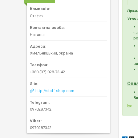
Пряма
Стафф
Уточ
ча
Наташа
ро
Хмельницький, Україна
на
+380 (97) 028-73-42
Опл
http://staff-shop.com
Ба
lyo
0970287342
0970287342