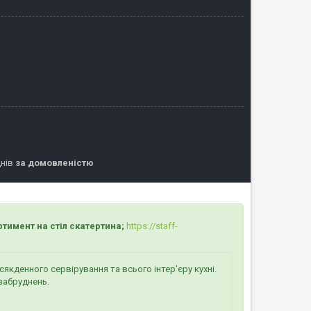
днів
за домовленістю
на стіл скатертина;
https://staff-
якденного сервірування та всього інтер'єру кухні.
забруднень.