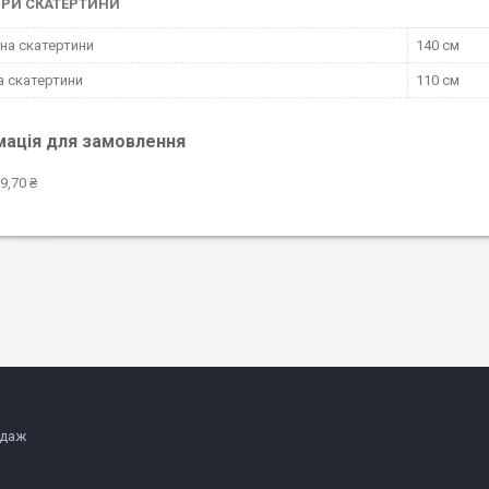
ІРИ СКАТЕРТИНИ
а скатертини
140 см
 скатертини
110 см
мація для замовлення
9,70 ₴
одаж