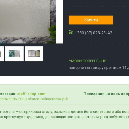
Купити
+380 (97) 028-73-42
повернення товару протягом 14 
магазин:
staff-shop.com
Посилання на весь асортимент 
com/g38679313-skatert-polimernaya-pvh
атертина — це прикраса столу, важлива деталь його святкового або повс
на приглушує звук приладів і захищає поверхню стільниці від побутових 