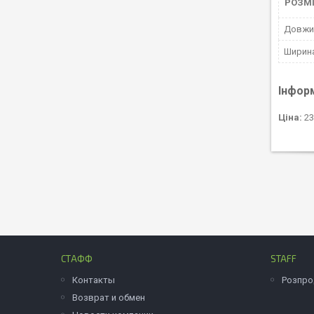
РОЗМ
Довжин
Ширина
Інфор
Ціна:
23
СТАФФ
STAFF
Контакты
Розпр
Возврат и обмен