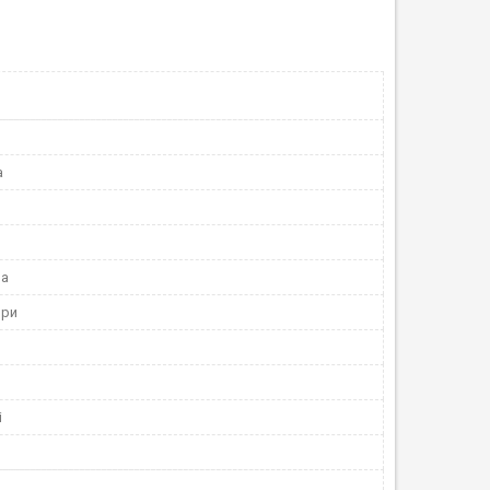
а
на
ори
і