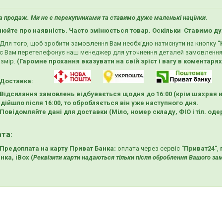
 продаж. Ми не є перекупниками та ставимо дуже маленькі націнки.
нюйте про наявність. Часто змінюється товар. Оскільки Ставимо ду
Для того, щоб зробити замовлення Вам необхідно натиснути на кнопку
"
с Вам перетелефонує наш менеджер для уточнення деталей замовлення
змір.
(Гаромне прохання вказувати на свій зріст і вагу в коментаря
Доставка
:
Відсилання замовлень відбувається щодня до 16:00
(крім шахрая 
дійшло після 16:00, то обробляється він уже наступного дня.
Повідомляйте дані для доставки (Міло, номер складу, ФІО і тіл. од
ата
:
Предоплата на карту Приват Банка:
оплата
через сервіс
"Приват24"
,
нка, iBox (
Реквізити карти надаються тільки після оброблення Вашого з