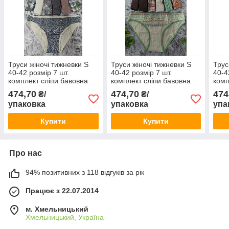
Труси жіночі тижневки S
Труси жіночі тижневки S
Трус
40-42 розмір 7 шт.
40-42 розмір 7 шт.
40-4
комплект сліпи бавовна
комплект сліпи бавовна
комп
Nicoletta Туреччина 13957
Nicoletta Туреччина
Nico
474,70
474,70
474
₴/
₴/
713067
713
упаковка
упаковка
упа
Купити
Купити
Про нас
94% позитивних з 118 відгуків за рік
Працює з 22.07.2014
м. Хмельницький
Хмельницький, Україна