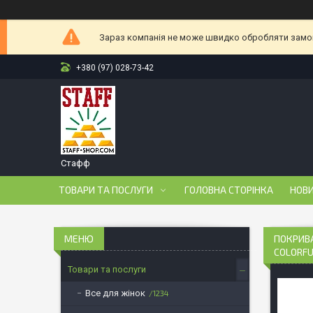
Зараз компанія не може швидко обробляти замовл
+380 (97) 028-73-42
Стафф
ТОВАРИ ТА ПОСЛУГИ
ГОЛОВНА СТОРІНКА
НОВ
ПОКРИВА
COLORFU
Товари та послуги
Все для жінок
1234