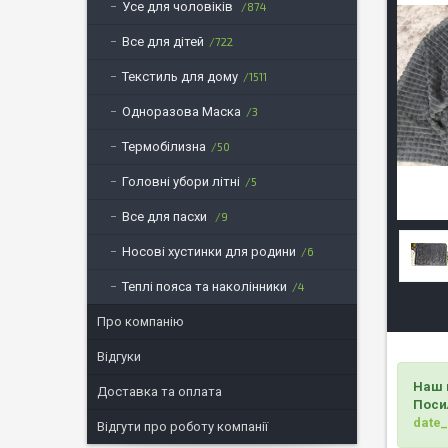
Усе для чоловіків
874
Все для дітей
722
Текстиль для дому
1511
Одноразова Маска
3
Термобілизна
50
Головні убори літні
5
Все для пасхи
9
Носові хустинки для родини
6
Теплі пояса та наколінники
4
Про компанію
Відгуки
Наш 
Доставка та оплата
Поси
date
Відгути про роботу компанії