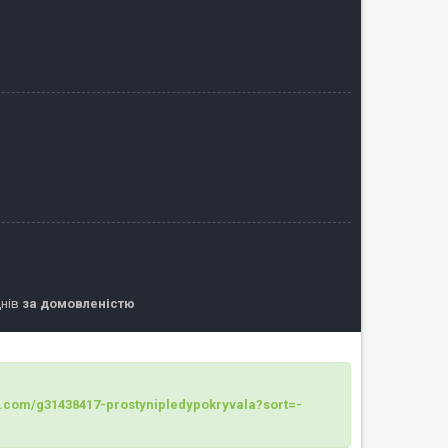
днів
за домовленістю
op.com/g31438417-prostynipledypokryvala?sort=-