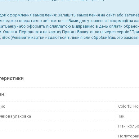
ок оформлення замовлення: Залишіть замовлення на сайті або зателе
енеджер оперативно зв'яжеться з Вами для уточнення інформації на з
атБанку» або оформіть післяплатою Відправимо в день оплати обрано
и. Оплата: Передплата на картку Приват Банку: оплата через сервіс "Пр
, iBox (Реквізити картки надаються тільки після обробки Вашого замов
теристики
ВНІ
ник
Colorful H
нкова упаковка
Так
Різні коль
Полуторн