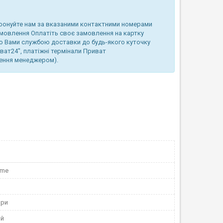
фонуйте нам за вказаними контактними номерами
амовлення Оплатіть своє замовлення на картку
ю Вами службою доставки до будь-якого куточку
иват24", платіжні термінали Приват
лення менеджером).
ome
ори
ий