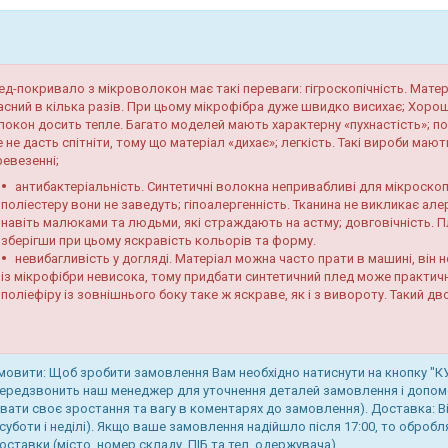
ед-покривало з мікроволокон має такі переваги: гігроскопічність. Матер
асний в кілька разів. При цьому мікрофібра дуже швидко висихає; Хорош
локон досить тепле. Багато моделей мають характерну «пухнастість»; пов
 не дасть спітніти, тому що матеріал «дихає»; легкість. Такі вироби мают
ревезенні;
антибактеріальність. Синтетичні волокна непривабливі для мікроскопі
поліестеру вони не заведуть; гіпоалергенність. Тканина не викликає ал
навіть малюками та людьми, які страждають на астму; довговічність. П
зберігши при цьому яскравість кольорів та форму.
невибагливість у догляді. Матеріал можна часто прати в машині, він н
із мікрофібри невисока, тому придбати синтетичний плед може практичн
поліефіру із зовнішнього боку таке ж яскраве, як і з вивороту. Такий д
мовити: Щоб зробити замовлення Вам необхідно натиснути на кнопку "
ередзвонить наш менеджер для уточнення деталей замовлення і допомо
вати своє зростання та вагу в коментарях до замовлення). Доставка: 
 суботи і неділі). Якщо ваше замовлення надійшло після 17:00, то оброб
оставки (місто, номер складу, ПІБ та тел. одержувача).