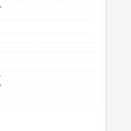
а
о
а