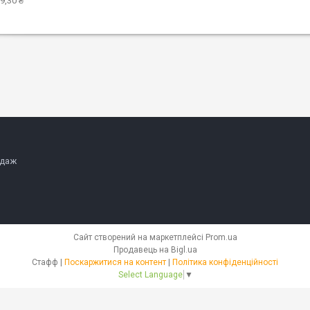
9,30 ₴
одаж
Сайт створений на маркетплейсі
Prom.ua
Продавець на Bigl.ua
Стафф |
Поскаржитися на контент
|
Політика конфіденційності
Select Language
▼