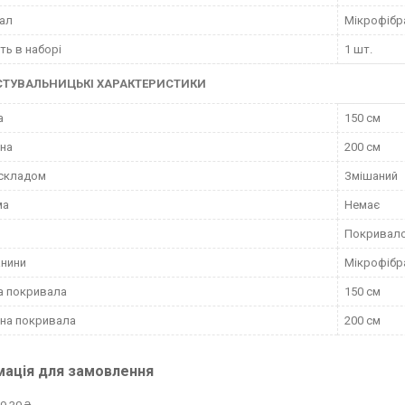
ал
Мікрофібр
сть в наборі
1 шт.
СТУВАЛЬНИЦЬКІ ХАРАКТЕРИСТИКИ
а
150 см
на
200 см
 складом
Змішаний
ма
Немає
Покривал
анини
Мікрофібр
а покривала
150 см
на покривала
200 см
мація для замовлення