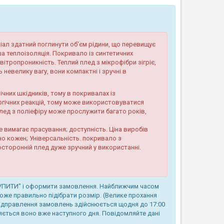
іал здатний поглинути об'єм рідини, що перевищує
а теплоізоляція. Покривало із синтетичних
ітропроникність. Теплий плед з мікрофібри зігріє,
ь невелику вагу, вони компактні і зручні в
чних шкідників, тому в покривалах із
ергічних реакцій, тому може використовуватися
лед з поліефіру може прослужити багато років,
е вимагає прасування; доступність. Ціна виробів
о кожен; Універсальність. покривало з
восторонній плед дуже зручний у використанні.
КУПИТИ" і оформити замовлення. Найближчим часом
же правильно підібрати розмір. (Велике прохання
Відправлення замовлень здійснюється щодня до 17:00
ляється воно вже наступного дня. Повідомляйте дані