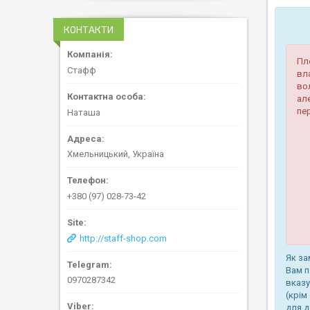
КОНТАКТИ
Пл
Стафф
вл
во
але
пе
Наташа
Хмельницький, Україна
+380 (97) 028-73-42
http://staff-shop.com
Як за
Вам п
0970287342
вказу
(крім
для д