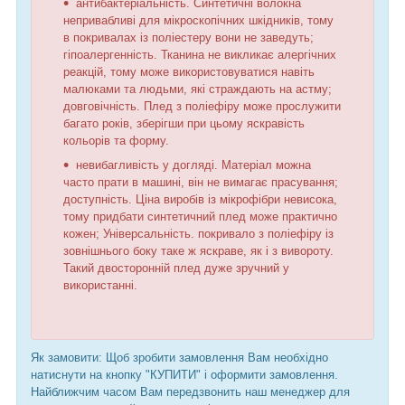
антибактеріальність. Синтетичні волокна
непривабливі для мікроскопічних шкідників, тому
в покривалах із поліестеру вони не заведуть;
гіпоалергенність. Тканина не викликає алергічних
реакцій, тому може використовуватися навіть
малюками та людьми, які страждають на астму;
довговічність. Плед з поліефіру може прослужити
багато років, зберігши при цьому яскравість
кольорів та форму.
невибагливість у догляді. Матеріал можна
часто прати в машині, він не вимагає прасування;
доступність. Ціна виробів із мікрофібри невисока,
тому придбати синтетичний плед може практично
кожен; Універсальність. покривало з поліефіру із
зовнішнього боку таке ж яскраве, як і з вивороту.
Такий двосторонній плед дуже зручний у
використанні.
Як замовити: Щоб зробити замовлення Вам необхідно
натиснути на кнопку "КУПИТИ" і оформити замовлення.
Найближчим часом Вам передзвонить наш менеджер для