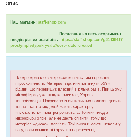
Опис
Наш магазин:
staff-shop.com
Посилання на весь асортимент
пледів різних розмірів :
https://staff-shop.com/g31438417-
prostynipledypokryvala?sort=-date_created
Плед-покривало з мікроволокон має такі переваги:
гігроскопічність. Матеріал здатний поглинути об'єм
рідини, що перевищує власний в кілька разів. При цьому
мікрофібра дуже швидко висихає; Хороша
теплоізоляція. Покривало із синтетичних волокон досить
тепле. Багато моделей мають характерну
«пухнастість»; повітропроникність. Теплий плед з
мікрофібри зігріє, але не дасть спітніти, тому що
матеріал «дихає»; легкість. Такі вироби мають невелику
вагу, вони компактні і зручні в перевезенні;