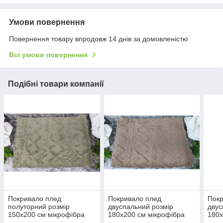
Умови повернення
Повернення товару впродовж 14 днів за домовленістю
Всі умови повернення
Подібні товари компанії
Покривало плед
Покривало плед
Покр
полуторний розмір
двуспальний розмір
двус
150х200 см мікрофібра
180х200 см мікрофібра
180х
однотонний з тисненням
однотонний з тисненням
одно