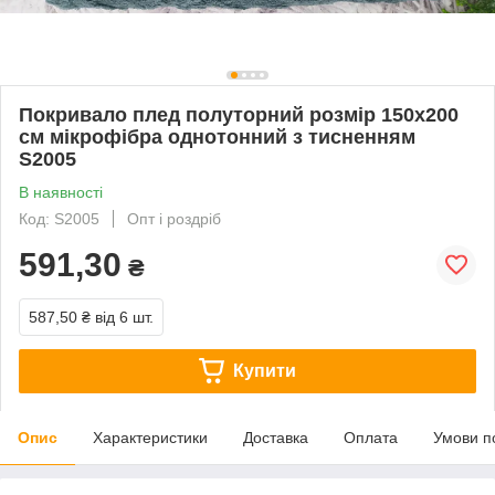
Покривало плед полуторний розмір 150х200
см мікрофібра однотонний з тисненням
S2005
В наявності
Код: S2005
Опт і роздріб
591,30
₴
587,50 ₴
від 6 шт.
Купити
Опис
Характеристики
Доставка
Оплата
Умови п