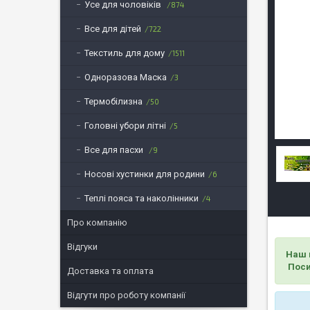
Усе для чоловіків
874
Все для дітей
722
Текстиль для дому
1511
Одноразова Маска
3
Термобілизна
50
Головні убори літні
5
Все для пасхи
9
Носові хустинки для родини
6
Теплі пояса та наколінники
4
Про компанію
Відгуки
Наш 
Поси
Доставка та оплата
Відгути про роботу компанії