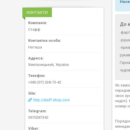
Наси
КОНТАКТИ
До к
Стафф
-фарт
-рушн
Наташа
-прих
рукав
Гарна
Хмельницький, Україна
чудов
+380 (97) 028-73-42
Як замо
передзв
своє зр
http://staff-shop.com
неділі)
номер ск
0970287342
Порядок
менедже