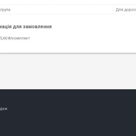
 група
Для дорос
мація для замовлення
5,60 ₴/комплект
одаж