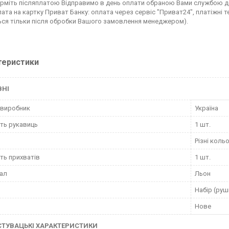
рміть післяплатою Відправимо в день оплати обраною Вами службою дос
ата на картку Приват Банку: оплата через сервіс "Приват24", платіжні т
ся тільки після обробки Вашого замовлення менеджером).
теристики
ВНІ
 виробник
Україна
сть рукавиць
1 шт.
Різні коль
сть прихватів
1 шт.
ал
Льон
Набір (руш
Нове
ТУВАЦЬКI ХАРАКТЕРИСТИКИ