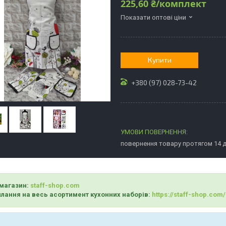
225,60 ₴/комплект
Показати оптові ціни
Купити
+380 (97) 028-73-42
повернення товару протягом 14 
магазин:
staff-shop.com
лання на весь асортимент кухонних наборів:
https://staff-shop.co