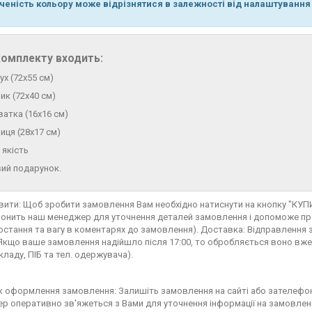
ченість кольору може відрізнятися в залежності від налаштування
омплекту входить:
ух (72х55 см)
ик (72х40 см)
ватка (16х16 см)
иця (28х17 см)
 якість
ий подарунок.
вити: Щоб зробити замовлення Вам необхідно натиснути на кнопку "КУ
онить наш менеджер для уточнення деталей замовлення і допоможе пра
остання та вагу в коментарях до замовлення). Доставка: Відправлення з
. Якщо ваше замовлення надійшло після 17:00, то обробляється воно вже
ладу, ПІБ та тел. одержувача).
 оформлення замовлення: Залишіть замовлення на сайті або зателефо
р оперативно зв'яжеться з Вами для уточнення інформації на замовлен