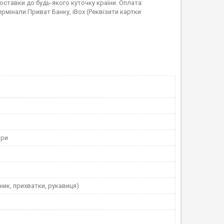
тавки до будь-якого куточку країни. Оплата:
ермінали Приват Банку, iBox (Реквізити картки
ори
ник, прихватки, рукавиця)