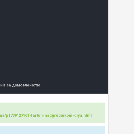
днів
за домовленістю
m/ua/p1739127161-fartuh-nadgrudnikom-dlya.html