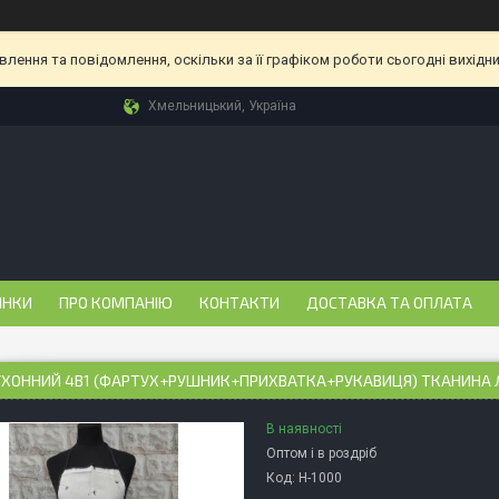
ення та повідомлення, оскільки за її графіком роботи сьогодні вихідн
Хмельницький, Україна
ИНКИ
ПРО КОМПАНІЮ
КОНТАКТИ
ДОСТАВКА ТА ОПЛАТА
УХОННИЙ 4В1 (ФАРТУХ+РУШНИК+ПРИХВАТКА+РУКАВИЦЯ) ТКАНИНА Л
В наявності
Оптом і в роздріб
Код:
Н-1000