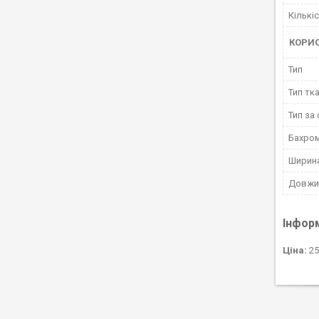
Кількі
КОРИ
Тип
Тип тк
Тип за
Бахро
Ширин
Довжи
Інфор
Ціна:
25