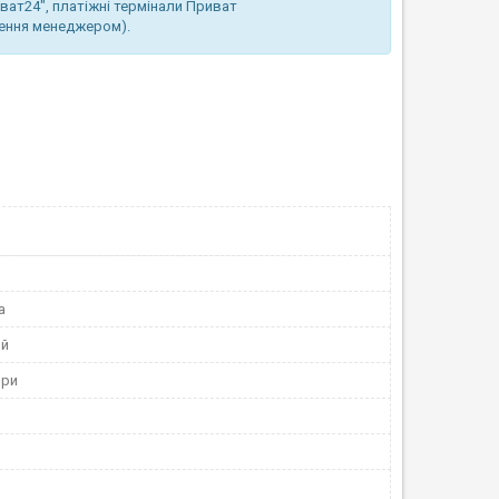
иват24", платіжні термінали Приват
лення менеджером).
а
ий
ори