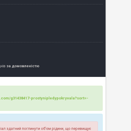
днів
за домовленістю
op.com/g31438417-prostynipledypokryvala?sort=-
іал здатний поглинути об'єм рідини, що перевищує