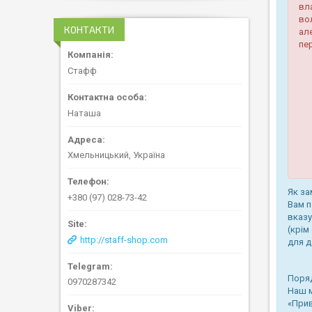
вл
во
КОНТАКТИ
але
пе
Стафф
Наташа
Хмельницький, Україна
Як за
+380 (97) 028-73-42
Вам п
вказу
(крім
http://staff-shop.com
для д
Поряд
0970287342
Наш м
«Прив