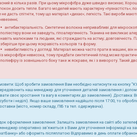
асний в кілька разів. При цьому мікрофібра дуже швидко висихає; Хорош
локон досить тепле. Багато моделей мають характерну «пухнастість»; пов
 не дасть спітніти, тому що матеріал «дихає»; легкість. Такі вироби мают
ревезенні;
антибактеріальність. Синтетичні волокна непривабливі для мікроскопі
поліестеру вони не заведуть; гіпоалергенність. Тканина не викликає ал
навіть малюками та людьми, які страждають на астму; довговічність. П
зберігши при цьому яскравість кольорів та форму.
невибагливість у догляді. Матеріал можна часто прати в машині, він н
із мікрофібри невисока, тому придбати синтетичний плед може практичн
поліефіру із зовнішнього боку таке ж яскраве, як і з вивороту. Такий д
мовити: Щоб зробити замовлення Вам необхідно натиснути на кнопку "
ередзвонить наш менеджер для уточнення деталей замовлення і допомо
вати своє зростання та вагу в коментарях до замовлення). Доставка: 
 суботи і неділі). Якщо ваше замовлення надійшло після 17:00, то оброб
оставки (місто, номер складу, ПІБ та тел. одержувача).
ок оформлення замовлення: Залишіть замовлення на сайті або зателе
енеджер оперативно зв'яжеться з Вами для уточнення інформації на з
атБанку» або оформіть післяплатою Відправимо в день оплати обрано