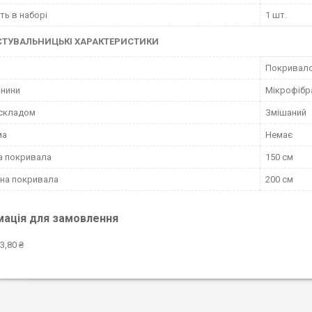
сть в наборі
1 шт.
СТУВАЛЬНИЦЬКІ ХАРАКТЕРИСТИКИ
Покривал
анини
Мікрофібр
 складом
Змішаний
ма
Немає
а покривала
150 см
на покривала
200 см
мація для замовлення
3,80 ₴