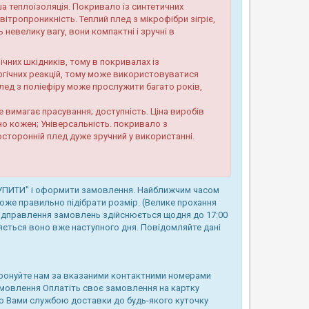
а теплоізоляція. Покривало із синтетичних
ітропроникність. Теплий плед з мікрофібри зігріє,
ь невелику вагу, вони компактні і зручні в
чних шкідників, тому в покривалах із
ергічних реакцій, тому може використовуватися
лед з поліефіру може прослужити багато років,
е вимагає прасування; доступність. Ціна виробів
о кожен; Універсальність. покривало з
восторонній плед дуже зручний у використанні.
КУПИТИ" і оформити замовлення. Найближчим часом
же правильно підібрати розмір. (Велике прохання
Відправлення замовлень здійснюється щодня до 17:00
ляється воно вже наступного дня. Повідомляйте дані
фонуйте нам за вказаними контактними номерами
амовлення Оплатіть своє замовлення на картку
ю Вами службою доставки до будь-якого куточку