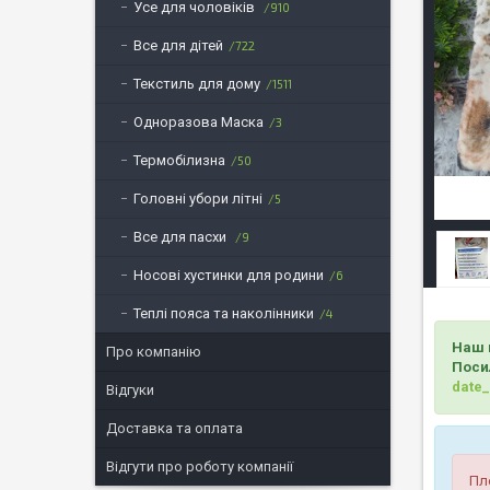
Усе для чоловіків
910
Все для дітей
722
Текстиль для дому
1511
Одноразова Маска
3
Термобілизна
50
Головні убори літні
5
Все для пасхи
9
Носові хустинки для родини
6
Теплі пояса та наколінники
4
Наш 
Про компанію
Поси
date
Відгуки
Доставка та оплата
Відгути про роботу компанії
Пл