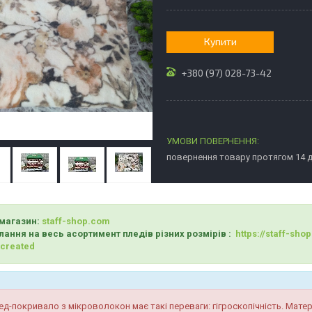
Купити
+380 (97) 028-73-42
повернення товару протягом 14 
магазин:
staff-shop.com
лання на весь асортимент пледів різних розмірів :
https://staff-sh
_created
ед-покривало з мікроволокон має такі переваги: гігроскопічність. Матер