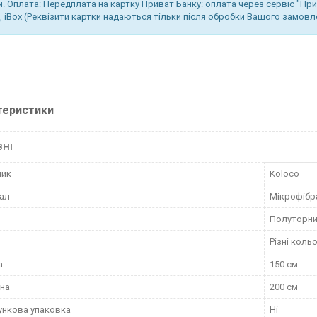
и. Оплата: Передплата на картку Приват Банку: оплата через сервіс "Пр
, iBox (Реквізити картки надаються тільки після обробки Вашого замов
теристики
ВНІ
ник
Koloco
ал
Мікрофібр
Полуторн
Різні коль
а
150 см
на
200 см
нкова упаковка
Ні