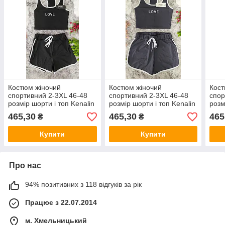
Костюм жіночий
Костюм жіночий
Кост
спортивний 2-3XL 46-48
спортивний 2-3XL 46-48
спор
розмір шорти і топ Kenalin
розмір шорти і топ Kenalin
розм
210-2
210-2
210-
465,30
465,30
465
₴
₴
Купити
Купити
Про нас
94% позитивних з 118 відгуків за рік
Працює з 22.07.2014
м. Хмельницький