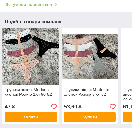
Всі умови повернення
Подібні товари компанії
Трусики жіночі Medoosi
Трусики жіночі Medoosi
Трус
хлопок Розмір 2хл 50-52
хлопок Розмір 3 хл 52
висо
хл/2
54-5
47
53,60
61,
₴
₴
Купити
Купити