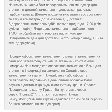
натиснути на кнопку "КУПИТИ" і оформити замовлення.
Найближчим часом Вам передзвонить наш менеджер для
уточнення деталей замовлення і допоможе правильно
підібрати розмір. (Велике прохання вказувати своє зростання
та вагу в коментарях до замовлення). Доставка:
Відправлення замовлень здійснюється щодня до 17:00 (крім
суботи і неділі). Якщо ваше замовлення надійшло після
17:00, то обробляється воно вже наступного дня.
Повідомляйте дані для доставки (місто, номер складу, ПІБ та
тел. одержувача).
Порядок оформлення замовлення: Залишіть замовлення на
сайті або зателефонуйте нам за вказаними контактними
номерами Наш менеджер оперативно зв'яжеться з Вами для
уточнення інформації на замовлення Оплатіть своє
замовлення на картку «ПриватБанку» або оформіть
післяплатою Відправимо в день оплати обраною Вами
службою доставки до будь-якого куточку країни. Оплата:
Передплата на картку Приват Банку: оплата через
сервіс "Приват24", платіжні термінали Приват
Банку, iBox (Реквізити картки надаються тільки після обробки
Вашого замовлення менеджером).