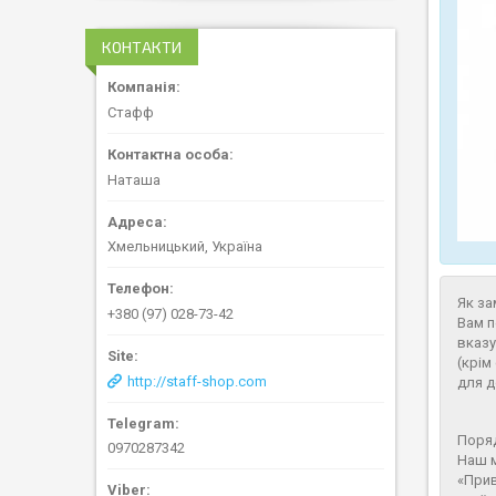
КОНТАКТИ
Стафф
Наташа
Хмельницький, Україна
Як за
+380 (97) 028-73-42
Вам п
вказу
(крім
http://staff-shop.com
для д
Поряд
0970287342
Наш м
«Прив