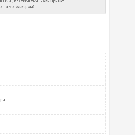
иват24", платіжні термінали Приват
лення менеджером).
ори