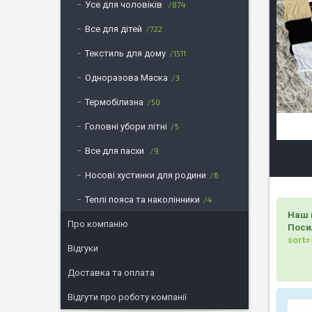
Усе для чоловіків
874
Все для дітей
722
Текстиль для дому
1511
Одноразова Маска
3
Термобілизна
50
Головні убори літні
5
Все для пасхи
9
Носові хустинки для родини
6
Теплі пояса та наколінники
4
Наш 
Про компанію
Поси
sort=
Відгуки
Доставка та оплата
Відгути про роботу компанії