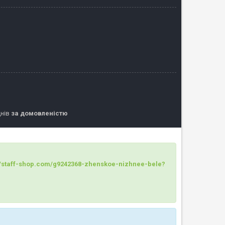
днів
за домовленістю
://staff-shop.com/g9242368-zhenskoe-nizhnee-bele?