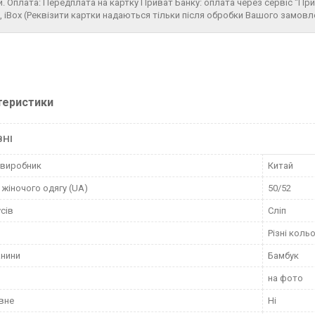
и. Оплата: Передплата на картку Приват Банку: оплата через сервіс "Пр
, iBox (Реквізити картки надаються тільки після обробки Вашого замов
теристики
ВНІ
 виробник
Китай
 жіночого одягу (UA)
50/52
усів
Сліп
Різні коль
анини
Бамбук
на фото
вне
Ні