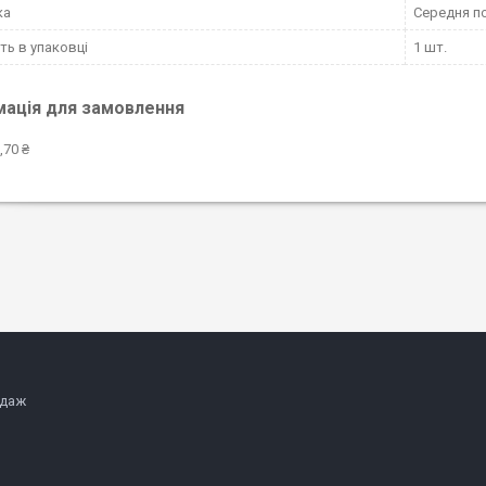
ка
Середня п
сть в упаковці
1 шт.
мація для замовлення
,70 ₴
одаж