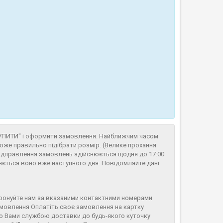
КУПИТИ" і оформити замовлення. Найближчим часом
же правильно підібрати розмір. (Велике прохання
Відправлення замовлень здійснюється щодня до 17:00
ляється воно вже наступного дня. Повідомляйте дані
фонуйте нам за вказаними контактними номерами
амовлення Оплатіть своє замовлення на картку
ю Вами службою доставки до будь-якого куточку