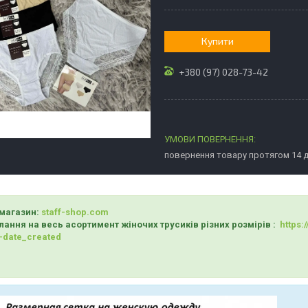
Купити
+380 (97) 028-73-42
повернення товару протягом 14 
магазин:
staff-shop.com
лання на весь асортимент жіночих трусиків різних розмірів :
https
-date_created