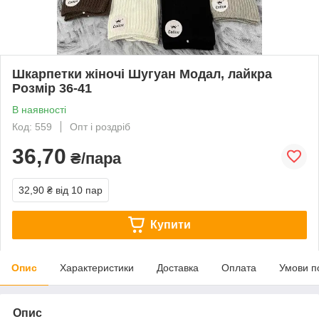
Шкарпетки жіночі Шугуан Модал, лайкра
Розмір 36-41
В наявності
Код: 559
Опт і роздріб
36,70
₴/пара
32,90 ₴
від 10 пар
Купити
Опис
Характеристики
Доставка
Оплата
Умови п
Опис