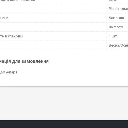
Різні коль
анини
Бавовна
на фото
сть в упаковці
1 шт.
Весна/Осі
мація для замовлення
,60 ₴/пара