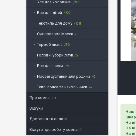
Усе для чоловіків
910
Все для дітей
722
Текстиль для дому
1511
Одноразова Маска
3
Термобілизна
50
Головні убори літні
5
Все для пасхи
9
Носові хустинки для родини
6
Теплі пояса та наколінники
4
Про компанію
Відгуки
Наш 
Шкар
Доставка та оплата
На ві
На ві
Відгути про роботу компанії
На ві