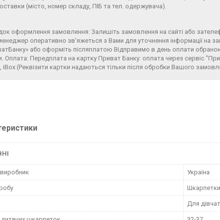
оставки (місто, номер складу, ПІБ та тел. одержувача).
ок оформлення замовлення: Залишіть замовлення на сайті або зателе
енеджер оперативно зв'яжеться з Вами для уточнення інформації на з
атБанку» або оформіть післяплатою Відправимо в день оплати обрано
и. Оплата: Передплата на картку Приват Банку: оплата через сервіс "Пр
, iBox (Реквізити картки надаються тільки після обробки Вашого замов
теристики
ВНІ
 виробник
Україна
робу
Шкарпетк
Для дівча
 дитячих шкарпеток
32-37