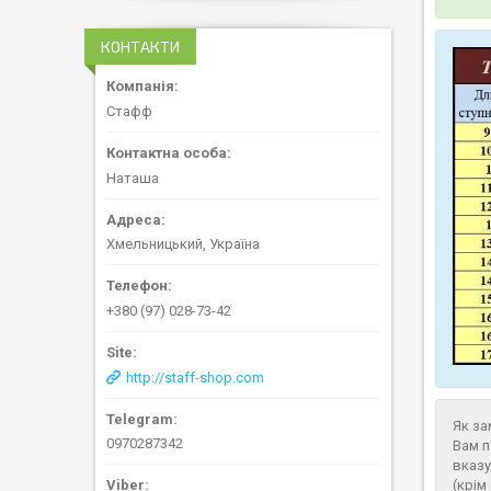
КОНТАКТИ
Стафф
Наташа
Хмельницький, Україна
+380 (97) 028-73-42
http://staff-shop.com
Як за
0970287342
Вам п
вказу
(крім