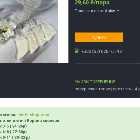
29,60 ₴/пара
Показати оптові ціни
Купити
+380 (97) 028-73-42
повернення товару протягом 14 
магазин:
staff-shop.com
петки дитячі Корона хлопкові
к 3-5 ( 24-26р)
к 6-8 ( 27-30р)
к 9-11 ( 30-32 р)