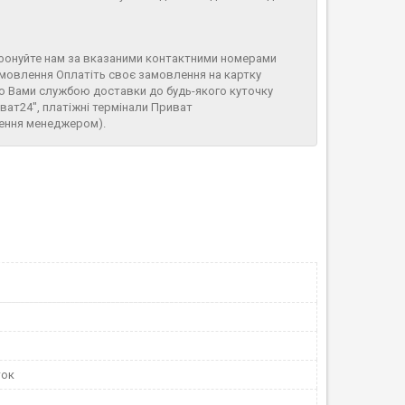
фонуйте нам за вказаними контактними номерами
амовлення Оплатіть своє замовлення на картку
ю Вами службою доставки до будь-якого куточку
иват24", платіжні термінали Приват
лення менеджером).
и
ток