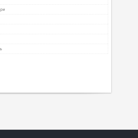
ори
нь