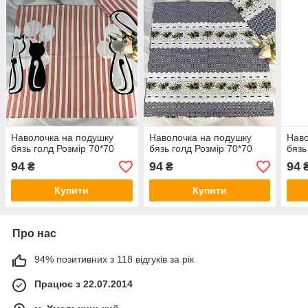
Наволочка на подушку
Наволочка на подушку
Наво
бязь голд Розмір 70*70
бязь голд Розмір 70*70
бязь
94
94
94
₴
₴
Купити
Купити
Про нас
94% позитивних з 118 відгуків за рік
Працює з 22.07.2014