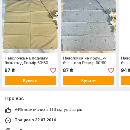
Наволочка на подушку
Наволочка на подушку
Наво
бязь голд Розмір 60*60
бязь голд Розмір 60*60
бязь
87
87
94
₴
₴
Купити
Купити
Про нас
94% позитивних з 118 відгуків за рік
Працює з 22.07.2014