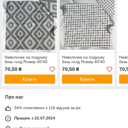
Наволочка на подушку
Наволочка на подушку
Наво
бязь голд Розмір 40*40
бязь голд Розмір 40*40
бязь
70,50
70,50
70,
₴
₴
Купити
Купити
Про нас
94% позитивних з 118 відгуків за рік
Працює з 22.07.2014