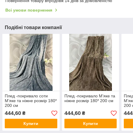
Повернення товару впродовж 14 днів за домовленістю
Всі умови повернення
Подібні товари компанії
Плед -покривало соти
Плед -покривало Мʼяке та
Плед
Мʼяке та ніжне розмір 180*
ніжне розмір 180* 200 см
Мʼяк
200 см
200 
444,60
444,60
444
₴
₴
Купити
Купити