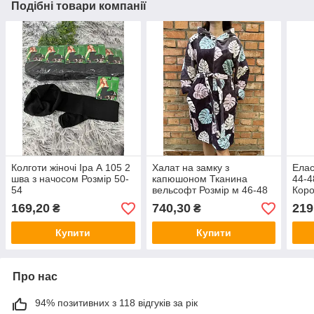
Подібні товари компанії
Колготи жіночі Іра А 105 2
Халат на замку з
Елас
шва з начосом Розмір 50-
капюшоном Тканина
44-4
54
вельсофт Розмір м 46-48
Коро
Л 48-50 Хл 52-54
з дв
169,20
740,30
219
₴
₴
Купити
Купити
Про нас
94% позитивних з 118 відгуків за рік