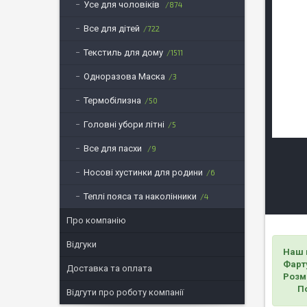
Усе для чоловіків
874
Все для дітей
722
Текстиль для дому
1511
Одноразова Маска
3
Термобілизна
50
Головні убори літні
5
Все для пасхи
9
Носові хустинки для родини
6
Теплі пояса та наколінники
4
Про компанію
Відгуки
Наш 
Фарт
Доставка та оплата
Розм
Поси
Відгути про роботу компанії