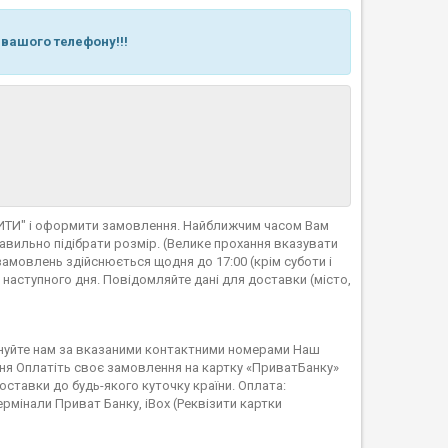
 вашого телефону!!!
ПИТИ" і оформити замовлення. Найближчим часом Вам
вильно підібрати розмір. (Велике прохання вказувати
амовлень здійснюється щодня до 17:00 (крім суботи і
 наступного дня. Повідомляйте дані для доставки (місто,
нуйте нам за вказаними контактними номерами Наш
ня Оплатіть своє замовлення на картку «ПриватБанку»
тавки до будь-якого куточку країни. Оплата:
ермінали Приват Банку, iBox (Реквізити картки