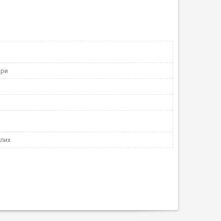
ори
лих