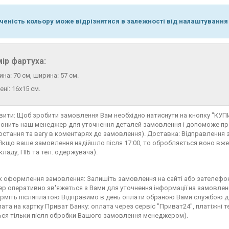
ченість кольору може відрізнятися в залежності від налаштування
ір фартуха:
на: 70 см, ширина: 57 см.
ені: 16х15 см.
вити: Щоб зробити замовлення Вам необхідно натиснути на кнопку "КУ
онить наш менеджер для уточнення деталей замовлення і допоможе пра
остання та вагу в коментарях до замовлення). Доставка: Відправлення з
. Якщо ваше замовлення надійшло після 17:00, то обробляється воно вже
ладу, ПІБ та тел. одержувача).
 оформлення замовлення: Залишіть замовлення на сайті або зателефо
р оперативно зв'яжеться з Вами для уточнення інформації на замовлен
рміть післяплатою Відправимо в день оплати обраною Вами службою дос
ата на картку Приват Банку: оплата через сервіс "Приват24", платіжні т
ся тільки після обробки Вашого замовлення менеджером).