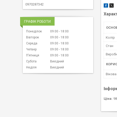
0970287342
Харак
ГРАФІК РОБОТИ
ОСНО
Понеділок
09:00
18:00
Колір
Вівторок
09:00
18:00
Середа
09:00
18:00
Стан
Четвер
09:00
18:00
Вироб
Пʼятниця
09:00
18:00
Субота
Вихідний
КОРИ
Неділя
Вихідний
Вікова
Інфор
Ціна:
98