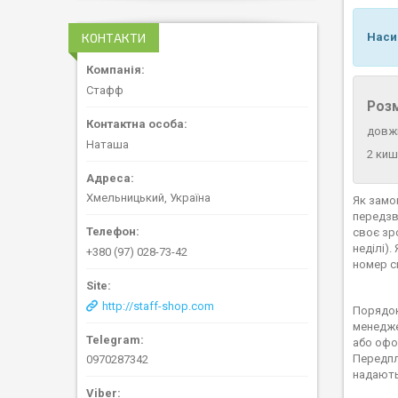
Наси
КОНТАКТИ
Стафф
Розм
довжи
Наташа
2 киш
Хмельницький, Україна
Як замо
передзв
своє зр
неділі)
+380 (97) 028-73-42
номер ск
http://staff-shop.com
Порядок
менедже
або офо
Передпл
0970287342
надають