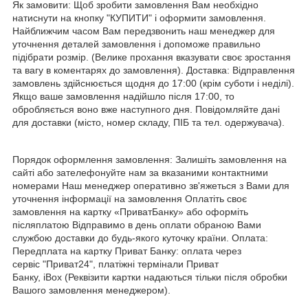
Як замовити: Щоб зробити замовлення Вам необхідно
натиснути на кнопку "КУПИТИ" і оформити замовлення.
Найближчим часом Вам передзвонить наш менеджер для
уточнення деталей замовлення і допоможе правильно
підібрати розмір. (Велике прохання вказувати своє зростання
та вагу в коментарях до замовлення). Доставка: Відправлення
замовлень здійснюється щодня до 17:00 (крім суботи і неділі).
Якщо ваше замовлення надійшло після 17:00, то
обробляється воно вже наступного дня. Повідомляйте дані
для доставки (місто, номер складу, ПІБ та тел. одержувача).
Порядок оформлення замовлення: Залишіть замовлення на
сайті або зателефонуйте нам за вказаними контактними
номерами Наш менеджер оперативно зв'яжеться з Вами для
уточнення інформації на замовлення Оплатіть своє
замовлення на картку «ПриватБанку» або оформіть
післяплатою Відправимо в день оплати обраною Вами
службою доставки до будь-якого куточку країни. Оплата:
Передплата на картку Приват Банку: оплата через
сервіс "Приват24", платіжні термінали Приват
Банку, iBox (Реквізити картки надаються тільки після обробки
Вашого замовлення менеджером).