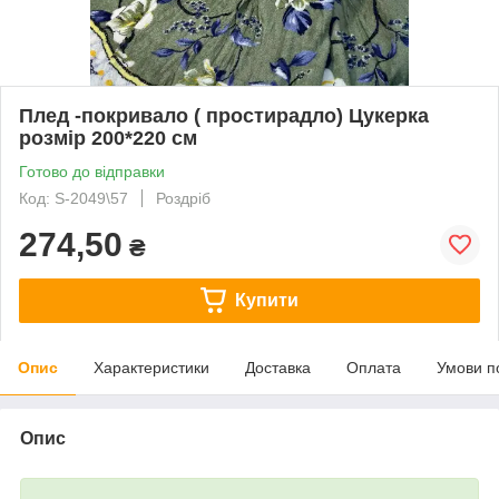
Плед -покривало ( простирадло) Цукерка
розмір 200*220 см
Готово до відправки
Код: S-2049\57
Роздріб
274,50
₴
Купити
Опис
Характеристики
Доставка
Оплата
Умови п
Опис