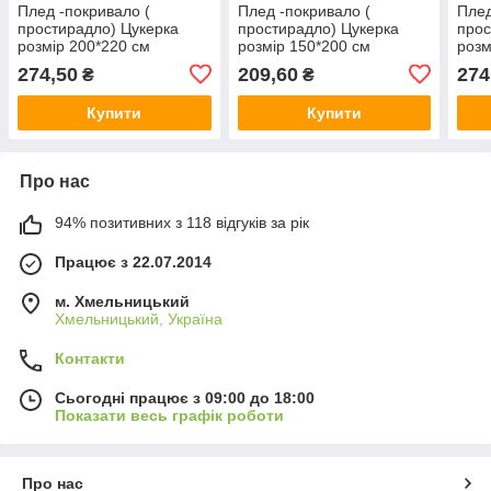
Плед -покривало (
Плед -покривало (
Плед
простирадло) Цукерка
простирадло) Цукерка
прос
розмір 200*220 см
розмір 150*200 см
розм
274,50
209,60
274
₴
₴
Купити
Купити
Про нас
94% позитивних з 118 відгуків за рік
Працює з 22.07.2014
м. Хмельницький
Хмельницький, Україна
Контакти
Сьогодні працює з 09:00 до 18:00
Показати весь графік роботи
Про нас