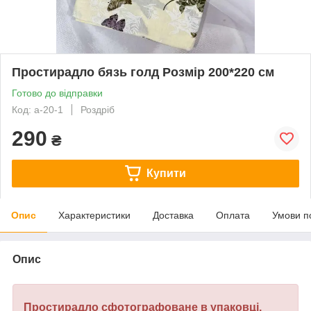
Простирадло бязь голд Розмір 200*220 см
Готово до відправки
Код: а-20-1
Роздріб
290
₴
Купити
Опис
Характеристики
Доставка
Оплата
Умови п
Опис
Простирадло сфотографоване в упаковці.