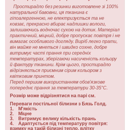
Простирадло без резинки виготовлене зі 100%
натуральної бавовни, ця тканина є
гіпоалергенною, не електризується та не
ковзає, прекрасно вбирає надлишки вологи,
залишаючись водночас сухою на дотик. Матеріал
практичний, міцний, добре пропускає повітря і не
вимагає особливого догляду. Виріб легко прати,
він майже не мнеться і швидко сохне, добре
витримує часті прання при середніх
температурах, зберігаючи насиченість кольору
й фактуру тканини. Крім цього, простирадло
відрізняється приємним сірим кольором з
квітковим принтом.
Перед першим використанням обов'язкове
попереднє прання за температури 30-35°С.
Розмір може відрізнятися на парі см.
Переваги постільної білизни з Бязь Голд.
1. М'якість
2. Міцне
3. Витримує велику кількість прань
4. Адаптується під температуру повітря:
взимку на такій білизні тепло, влітку