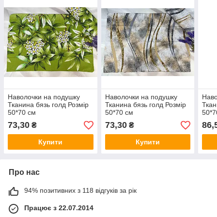
Наволочки на подушку
Наволочки на подушку
Наво
Тканина бязь голд Розмір
Тканина бязь голд Розмір
Ткан
50*70 см
50*70 см
50*7
73,30
73,30
86,
₴
₴
Купити
Купити
Про нас
94% позитивних з 118 відгуків за рік
Працює з 22.07.2014