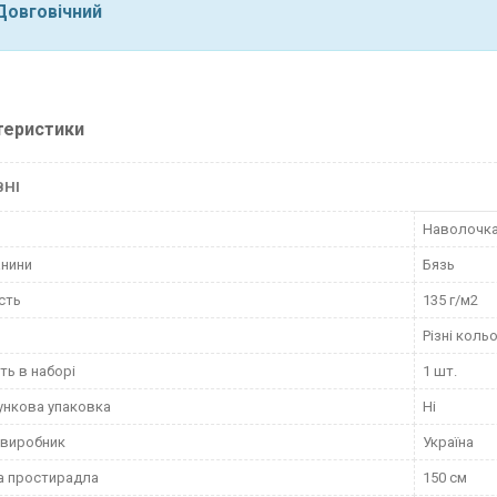
Довговічний
теристики
ВНІ
Наволочк
анини
Бязь
сть
135 г/м2
Різні коль
сть в наборі
1 шт.
нкова упаковка
Ні
 виробник
Україна
а простирадла
150 см