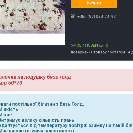
Купити
+380 (97) 028-73-42
повернення товару протягом 14 
олочка на подушку бязь голд
мір 50*70
ваги постільної білизни з Бязь Голд.
'якість
Міцне
итримує велику кількість прань
даптується під температуру повітря: взимку на такій біл
ає високі гігієнічні властивості