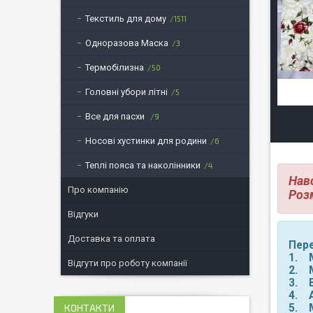
Текстиль для дому
1511
Одноразова Маска
3
Термобілизна
50
Головні убори літні
5
Все для пасхи
9
Носові хустинки для родини
6
Теплі пояса та наколінники
4
Нав
Про компанію
Роз
Відгуки
Доставка та оплата
Пере
1. М
Відгути про роботу компанії
2. 
3. В
4. А
5. М
КОНТАКТИ