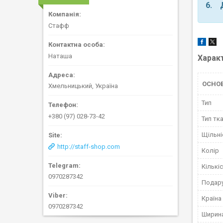
6. 
Стафф
Наташа
Харак
ОСНО
Хмельницький, Україна
Тип
+380 (97) 028-73-42
Тип тк
Щільні
http://staff-shop.com
Колір
Кількі
0970287342
Подару
Країна
0970287342
Ширин