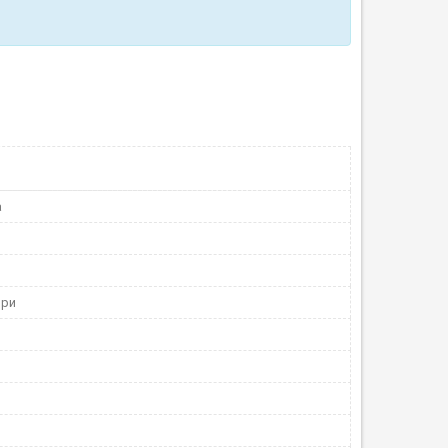
а
ори