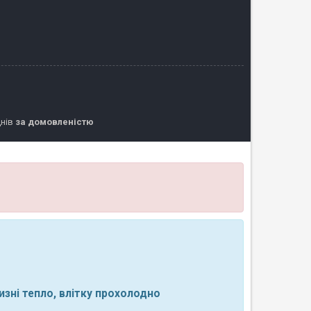
днів
за домовленістю
изні тепло, влітку прохолодно