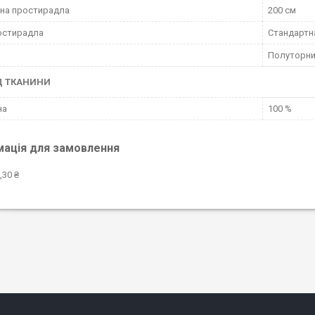
на простирадла
200 см
остирадла
Стандартн
Полуторн
Д ТКАНИНИ
на
100 %
мація для замовлення
,30 ₴