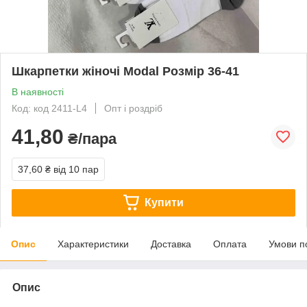
Шкарпетки жіночі Modal Розмір 36-41
В наявності
Код: код 2411-L4
Опт і роздріб
41,80
₴/пара
37,60 ₴
від 10 пар
Купити
Опис
Характеристики
Доставка
Оплата
Умови п
Опис