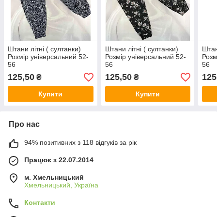
Штани літні ( султанки)
Штани літні ( султанки)
Штан
Розмір універсальний 52-
Розмір універсальний 52-
Розм
56
56
56
125,50
125,50
125
₴
₴
Купити
Купити
Про нас
94% позитивних з 118 відгуків за рік
Працює з 22.07.2014
м. Хмельницький
Хмельницький, Україна
Контакти