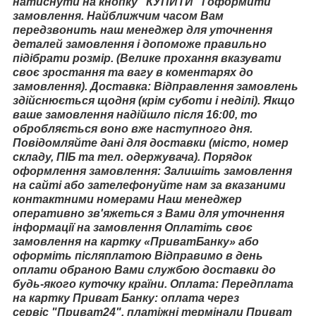
натиснути на кнопку "КУПИТИ" і оформити
замовлення. Найближчим часом Вам
передзвонить наш менеджер для уточнення
деталей замовлення і допоможе правильно
підібрати розмір. (Велике прохання вказувати
своє зростання та вагу в коментарях до
замовлення). Доставка: Відправлення замовлень
здійснюється щодня (крім суботи і неділі). Якщо
ваше замовлення надійшло після 16:00, то
обробляється воно вже наступного дня.
Повідомляйте дані для доставки (місто, номер
складу, ПІБ та тел. одержувача). Порядок
оформлення замовлення: Залишіть замовлення
на сайті або зателефонуйте нам за вказаними
контактними номерами Наш менеджер
оперативно зв'яжеться з Вами для уточнення
інформації на замовлення Оплатіть своє
замовлення на картку «ПриватБанку» або
оформіть післяплатою Відправимо в день
оплати обраною Вами службою доставки до
будь-якого куточку країни. Оплата: Передплата
на картку Приват Банку: оплата через
сервіс "Приват24", платіжні термінали Приват