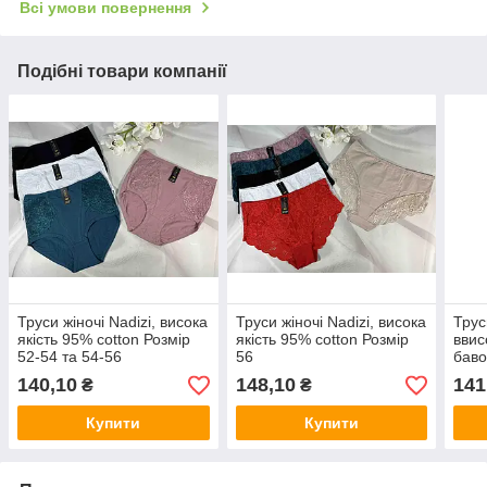
Всі умови повернення
Подібні товари компанії
Труси жіночі Nadizi, висока
Труси жіночі Nadizi, висока
Трус
якість 95% cotton Розмір
якість 95% cotton Розмір
ввис
52-54 та 54-56
56
баво
140,10
148,10
141
₴
₴
Купити
Купити