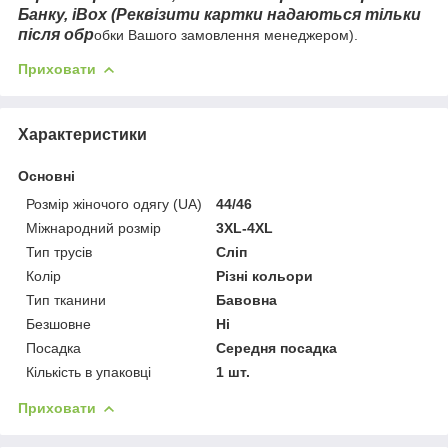
Банку, iBox (Реквізити картки надаються тільки
після обр
обки Вашого замовлення менеджером).
Приховати
Характеристики
Основні
Розмір жіночого одягу (UA)
44/46
Міжнародний розмір
3XL-4XL
Тип трусів
Сліп
Колір
Різні кольори
Тип тканини
Бавовна
Безшовне
Ні
Посадка
Середня посадка
Кількість в упаковці
1 шт.
Приховати