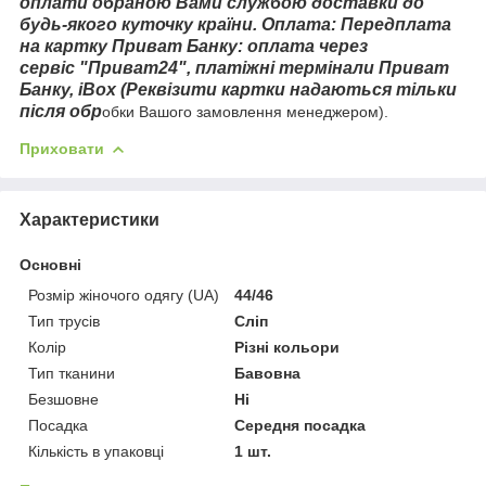
оплати обраною Вами службою доставки до
будь-якого куточку країни. Оплата: Передплата
на картку Приват Банку: оплата через
сервіс "Приват24", платіжні термінали Приват
Банку, iBox (Реквізити картки надаються тільки
після обр
обки Вашого замовлення менеджером).
Приховати
Характеристики
Основні
Розмір жіночого одягу (UA)
44/46
Тип трусів
Сліп
Колір
Різні кольори
Тип тканини
Бавовна
Безшовне
Ні
Посадка
Середня посадка
Кількість в упаковці
1 шт.