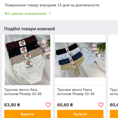
Повернення товару впродовж 14 днів за домовленістю
Всі умови повернення
Подібні товари компанії
Трусики жіночі Aina
Трусики жіночі Hana
Трус
котонові Розмір 42-46
котонові Розмір 42-46
кото
63,90
60,60
60,
₴
₴
Купити
Купити