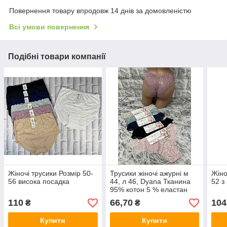
Повернення товару впродовж 14 днів за домовленістю
Всі умови повернення
Подібні товари компанії
Жіночі трусики Розмір 50-
Трусики жіночі ажурні м
Жіно
56 висока посадка
44, л 46, Dyana Тканина
52 з
95% котон 5 % еластан
110
66,70
104
₴
₴
Купити
Купити