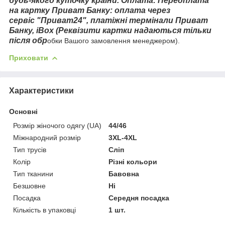
будь-якого куточку країни. Оплата: Передплата
на картку Приват Банку: оплата через
сервіс "Приват24", платіжні термінали Приват
Банку, iBox (Реквізити картки надаються тільки
після обр
обки Вашого замовлення менеджером).
Приховати
Характеристики
Основні
Розмір жіночого одягу (UA)
44/46
Міжнародний розмір
3XL-4XL
Тип трусів
Сліп
Колір
Різні кольори
Тип тканини
Бавовна
Безшовне
Ні
Посадка
Середня посадка
Кількість в упаковці
1 шт.